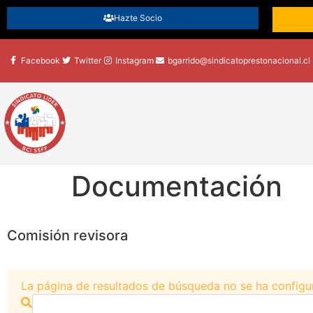
Hazte Socio
Facebook
Twitter
Instagram
bgarrido@sindicatoprestonacional.cl
Documentación
Comisión revisora
La página de resultados de búsqueda no se ha configu