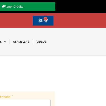
Rappi-Crédito
0
$
0
OS
ASAMBLEAS
VIDEOS
rtcode `