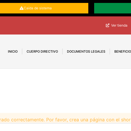
Caída de sistema
Ver tienda
INICIO
CUERPO DIRECTIVO
DOCUMENTOS LEGALES
BENEFICI
rado correctamente. Por favor, crea una página con el sho